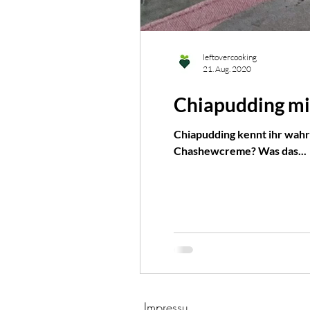
leftovercooking
21. Aug. 2020
Chiapudding m
Chiapudding kennt ihr wahr
Chashewcreme? Was das...
Impressu