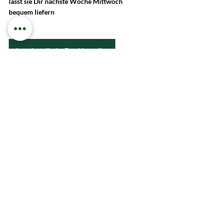
lässt sie Dir nächste Woche Mittwoch 
bequem liefern 
Jetzt Israelische Bowl bestellen
israel
So kochen wir
1 Kommentar
Kommentar verfassen...