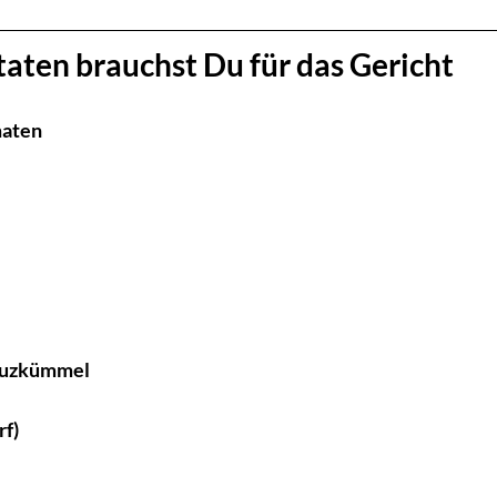
taten brauchst Du für das Gericht
maten
euzkümmel
rf)