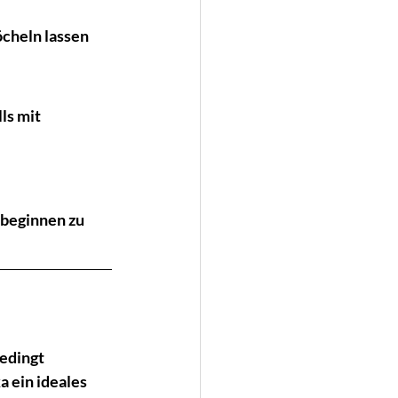
cheln lassen​
ls mit 
 beginnen zu 
edingt 
 ein ideales 