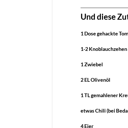
Und diese Zu
1 Dose gehackte To
1-2 Knoblauchzehen
1 Zwiebel
2 EL Olivenöl
1 TL gemahlener Kr
etwas Chili (bei Beda
4 Eier