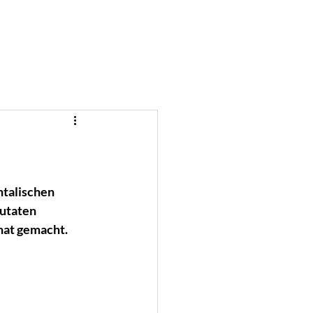
ntalischen 
utaten 
nat gemacht. 