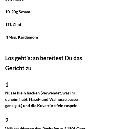
10-20g Sesam
1TL Zimt
 1Msp. Kardamom
Los geht's: so bereitest Du das 
Gericht zu
1
Nüsse klein hacken (verwendet, was ihr 
daheim habt. Hasel- und Walnüsse passen 
ganz gut.) und die Kuvertüre fein raspeln.
2
Währenddessen den Backofen auf 180° Ober-